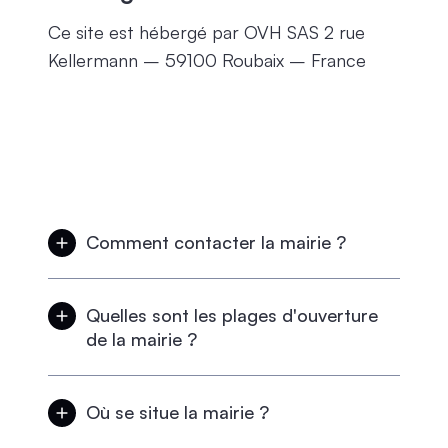
Ce site est hébergé par OVH SAS 2 rue
Kellermann – 59100 Roubaix – France
Comment contacter la mairie ?
Par téléphone au 01 64 24 76 10
Quelles sont les plages d'ouverture
de la mairie ?
Le lundi et le jeudi de 9h00 à 12h00 et de
13h30 à 18h30
Où se situe la mairie ?