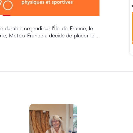
 durable ce jeudi sur l'Île-de-France, le
exte, Météo-France a décidé de placer le
ce jeudi 18 juin midi, en vigilance orange «
-chaleurs-les-bons-reflexes ℹ️ La
évolution sont consultables sur le site
ce.meteofrance.fr