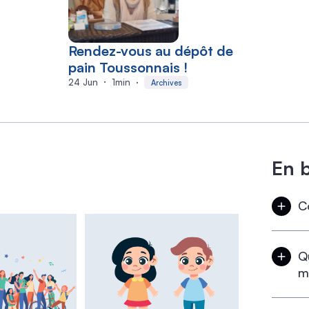
Rendez-vous au dépôt de
pain Toussonnais !
24 Jun
1
min
Archives
En 
C
Pa
Q
m
Le