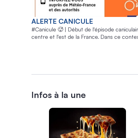
ALERTE CANICULE
#Canicule 🥵 | Début de l'épisode caniculaire
centre et l'est de la France. Dans ce cont
département de Seine-et-Marne, à partir de 
alerte canicule ». ☀️ Fortes chaleurs, canicule : les bons réflexes ⬇️ https://www.seine-
et-marne.gouv.fr/Actualites/Prevention/Fortes
situation météorologique, son début et son 
internet de Météo-France : https://vigilan
Infos à la une