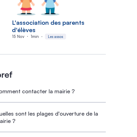
L'association des parents
d'élèves
15 Nov
1
min
Les assos
bref
omment contacter la mairie ?
r téléphone au 01 64 24 76 10
uelles sont les plages d'ouverture de la
airie ?
 lundi et le jeudi de 9h00 à 12h00 et de 13h30