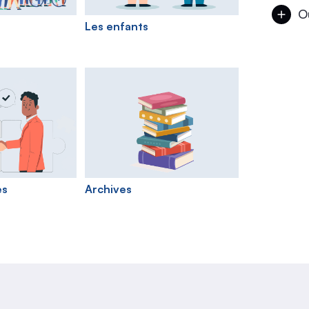
à
Où
Les enfants
La
Ma
es
Archives