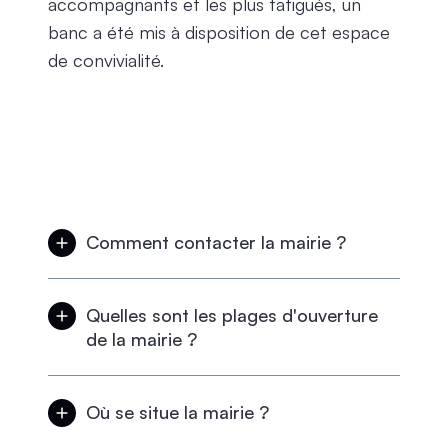
accompagnants et les plus fatigués, un
banc a été mis à disposition de cet espace
de convivialité.
Comment contacter la mairie ?
Par téléphone au 01 64 24 76 10
Quelles sont les plages d'ouverture
de la mairie ?
Le lundi et le jeudi de 9h00 à 12h00 et de
13h30 à 18h30
Où se situe la mairie ?