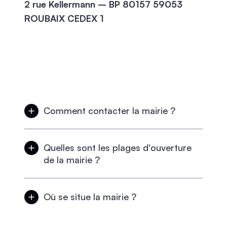
2 rue Kellermann – BP 80157 59053
ROUBAIX CEDEX 1
Comment contacter la mairie ?
Par téléphone au 01 64 24 76 10
Quelles sont les plages d'ouverture
de la mairie ?
Le lundi et le jeudi de 9h00 à 12h00 et de
13h30 à 18h30
Où se situe la mairie ?
La mairie de Tousson se situe 34 Rue de