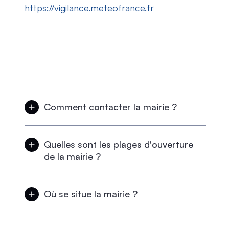
https://vigilance.meteofrance.fr
Comment contacter la mairie ?
Par téléphone au 01 64 24 76 10
Quelles sont les plages d'ouverture
de la mairie ?
Le lundi et le jeudi de 9h00 à 12h00 et de
13h30 à 18h30
Où se situe la mairie ?
La mairie de Tousson se situe 34 Rue de la
Mairie à Tousson